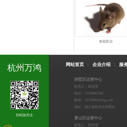
老鼠防治
网站首页
|
企业介绍
|
服
杭州万鸿
拱墅区运营中心
联系人：田经理
电话：13588062340
邮箱：335780445@qq.com
地址：浙江省杭州市拱墅区
扫码加关注
萧山区运营中心
联系人：田经理