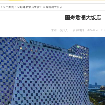
页
>
应用案例
>
全球知名酒店餐饮
>
国寿君澜大饭店
国寿君澜大饭店
来源：创始人
发表时间：2024-05-21 15:2