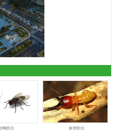
蚊蝇防治
蚁类防治