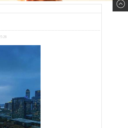
新浪微
博
5:28