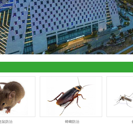
老鼠防治
蟑螂防治