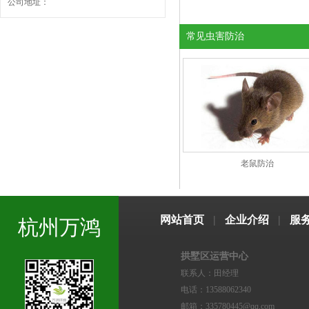
公司地址：
常见虫害防治
老鼠防治
网站首页
|
企业介绍
|
服
杭州万鸿
拱墅区运营中心
联系人：田经理
电话：13588062340
邮箱：335780445@qq.com