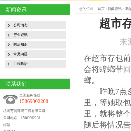
新闻资讯
您的位置：
首页
>
新闻资讯
>
防
超市
公司动态
行业资讯
来
防治知识
常见问题
在超市存包前
白蚁防治
会将蟑螂带回
螂。
联系我们
昨晚7点多
全国服务热线：
里，等她取包
15869002208
杭州万鸿环境工程有限公司
里，就将整个
公司电话：15869002208
随后将情况告
邮箱：