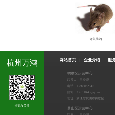
老鼠防治
网站首页
|
企业介绍
|
服
杭州万鸿
拱墅区运营中心
联系人：田经理
电话：13588062340
邮箱：335780445@qq.com
地址：浙江省杭州市拱墅区
扫码加关注
萧山区运营中心
联系人：田经理