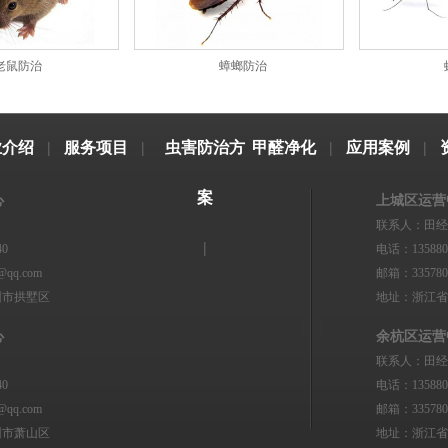
老鼠防治
蟑螂防治
业介绍
|
服务项目
|
虫害防治方
甲醛净化
|
应用案例
|
案
心
上城区运营
联系人：田经
|
40
电话：135880
qq.com
邮箱：3357804
州市拱墅区
地址：浙江省
心
余杭区运营
联系人：田经
40
电话：135880
qq.com
邮箱：3357804
州市萧山区
地址：浙江省