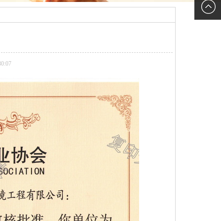
新浪微
博
0:07