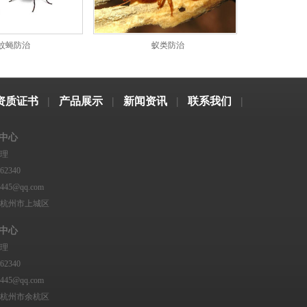
蚊蝇防治
蚁类防治
资质证书
|
产品展示
|
新闻资讯
|
联系我们
|
中心
理
62340
45@qq.com
杭州市上城区
中心
理
62340
45@qq.com
杭州市余杭区